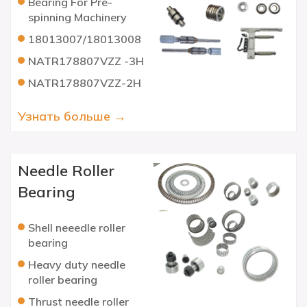
Bearing For Pre-
spinning Machinery
18013007/18013008
NATR178807VZZ -3H
NATR178807VZZ-2H
Узнать больше →
Needle Roller
Bearing
Shell neeedle roller
bearing
Heavy duty needle
roller bearing
Thrust needle roller